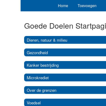
Home
Toevoegen
Goede Doelen Startpag
Dieren, natuur & milieu
Gezondheid
Kanker bestrijding
Microkrediet
Over de grenzen
Voedsel