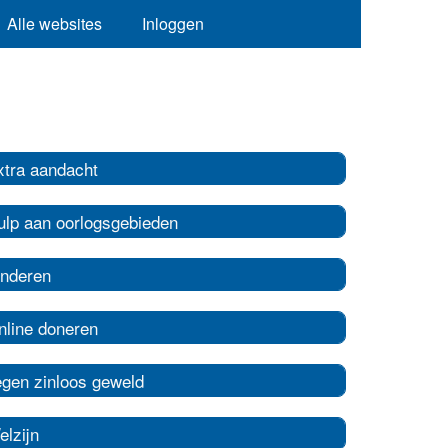
Alle websites
Inloggen
xtra aandacht
ulp aan oorlogsgebieden
inderen
nline doneren
egen zinloos geweld
elzijn