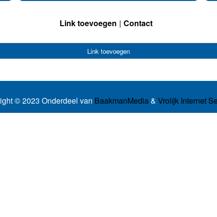
Link toevoegen
Contact
Link toevoegen
ight © 2023 Onderdeel van
BaakmanMedia
&
Vrolijk Internet S