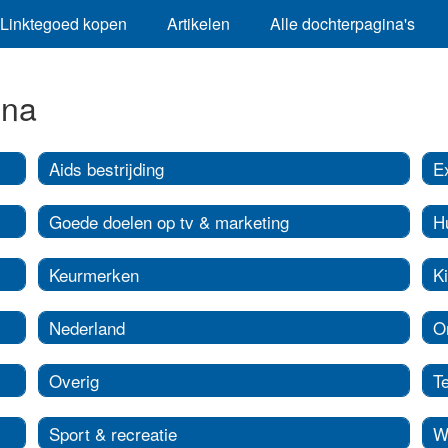
Linktegoed kopen
Artikelen
Alle dochterpagina's
ina
Aids bestrijding
E
Goede doelen op tv & marketing
H
Keurmerken
K
Nederland
O
Overig
T
Sport & recreatie
W